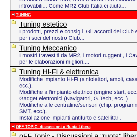
introvabili... Come MR2 Club Italia ci aiuta...
TUNING
Tuning estetico
I prodotti, prezzi e consigli. Gli accordi del Club 
per i soci del nostro Club...
Tuning Meccanico
I mostri travestiti da MR2, i motori ruggenti, i Cav
per le elaborazioni migliori....
Tuning Hi-FI & elettronica
Modifiche impianto Hi-Fi (sintolettori, ampli, c
ecc.).
Modifiche all'impianto elettrico (engine start, ecc.
Gadget elettronici (Navigatori, G-Tech, ecc..).
Modifiche alle centraline/sensori (chip, progr
SMT, ecc.).
Installazione impianti antifurto e satellitari.
OFF TOPIC: discussioni a Ruota Libera
oFF Topic - Discussioni a "ruota" libe