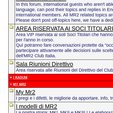
In this forum, international guests who aren't able
language, can post their topics and replies in Eng
international members. All MR2 related topics ar
Please don't post off-topics here, we have a ded
AREA RISERVATA AI SOCI TITOLAR
Area VIP riservata ai soli Soci Titolari che hann
per l'anno in corso.
Quì potranno fare conversazioni protette da "occh
partecipare attivamente alle decisioni sulle scelte
dell'MR2 Club Italia.
Sala Riunioni Direttivo
Area riservata alle Riunioni del Direttivo del Cl
I RADUNI
MY MR2
My Mr2
I pregi e i difetti, le migliorie da apportare, info, t
I modelli di MR2
La nostra storia: MKI, MKII e MKIII ! Le elaborazi