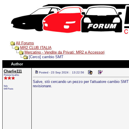
All Forums
MR2 CLUB ITALIA
Mercatino - Vendite da Privati: MR2 e Accessori
[Cerco] cambio SMT
Author
Charlie111
Posted - 23 Sep 2024 : 13:22:56
Pistone Incallito
Salve, stò cercando un pezzo per l'attuatore cambio SMT 
revisionare.
Italy
649 Posts