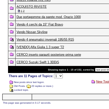
ACQUISTO RIVISTE
1
2
Due portagomme da parete mod. Orazio 1000
Vendo 4 cerchi da 15" Fiat Bravo
Vendo Nissan Skyline
Vendo 4 pneumatici invernali 195/55 R15
[VENDO] Alfa Giulia 1.3 super '72
CERCO inserto paraurti posteriore prima serie
CERCO Suzuki Swift 1.3DDiS
Showing topics 1 - 15 of 152, sorted by
There are 11 Pages of Topics:
New Topi
New posts since last logon.
Old Posts. (
20 replies or more.)
Locked topic.
This page was generated in 0.17 seconds.