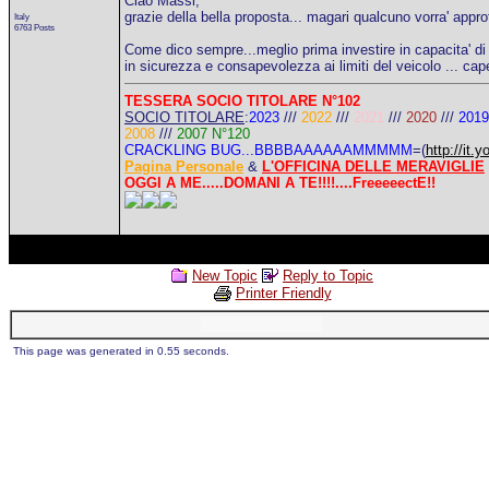
Ciao Massi,
grazie della bella proposta... magari qualcuno vorra' approf
Italy
6763 Posts
Come dico sempre...meglio prima investire in capacita' di 
in sicurezza e consapevolezza ai limiti del veicolo ... cap
TESSERA SOCIO TITOLARE N°102
SOCIO TITOLARE
:
2023
///
2022
///
2021
///
2020
///
2019
2008
///
2007 N°120
CRACKLING BUG...BBBBAAAAAAMMMMM
=(
http://i
Pagina Personale
&
L'OFFICINA DELLE MERAVIGLIE
OGGI A ME.....DOMANI A TE!!!!....FreeeeectE!!
New Topic
Reply to Topic
Printer Friendly
This page was generated in 0.55 seconds.