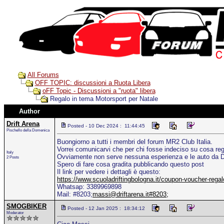
All Forums
OFF TOPIC: discussioni a Ruota Libera
oFF Topic - Discussioni a "ruota" libera
Regalo in tema Motorsport per Natale
Author
Drift Arena
Posted - 10 Dec 2024 : 11:44:45
Pischello della Domenica
Buongiorno a tutti i membri del forum MR2 Club Italia.
Vorrei comunicarvi che per chi fosse indeciso su cosa rega
Italy
Ovviamente non serve nessuna esperienza e le auto da D
2 Posts
Spero di fare cosa gradita pubblicando questo post
Il link per vedere i dettagli è questo:
https://www.scuoladriftingbologna.it/coupon-voucher-rega
Whatsap: 3389969898
Mail: #8203;
massi@driftarena.it#8203;
SMOGBIKER
Posted - 12 Jan 2025 : 18:34:12
Moderator