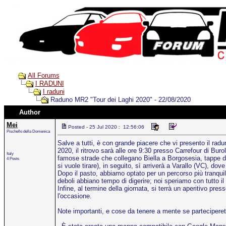
All Forums
I RADUNI
I raduni
Raduno MR2 "Tour dei Laghi 2020" - 22/08/2020
Author
Mei
Posted - 25 Jul 2020 : 12:56:06
Pischello della Domenica
Salve a tutti, è con grande piacere che vi presento il rad
2020, il ritrovo sarà alle ore 9:30 presso Carrefour di Buro
Italy
famose strade che collegano Biella a Borgosesia, tappe di
4 Posts
si vuole tirare), in seguito, sì arriverà a Varallo (VC), do
Dopo il pasto, abbiamo optato per un percorso più tranqui
deboli abbiano tempo di digerire; noi speriamo con tutto il
Infine, al termine della giornata, si terrà un aperitivo pre
l'occasione.
Note importanti, e cose da tenere a mente se parteciperet