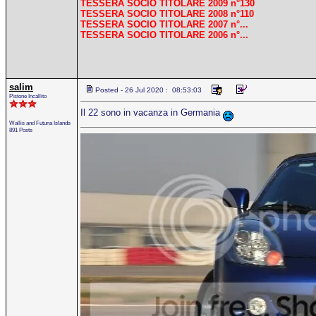
TESSERA SOCIO TITOLARE 2009 n°130
TESSERA SOCIO TITOLARE 2008 n°110
TESSERA SOCIO TITOLARE 2007 n°...
TESSERA SOCIO TITOLARE 2006 n°...
salim
Posted - 26 Jul 2020 : 08:53:03
Pistone Incallito
Il 22 sono in vacanza in Germania
Wallis and Futuna Islands
891 Posts