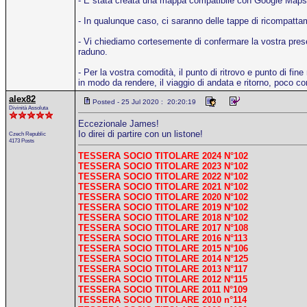
- È stata creata una mappa compatibile con Google Maps,
- In qualunque caso, ci saranno delle tappe di ricompatta
- Vi chiediamo cortesemente di confermare la vostra presen
raduno.
- Per la vostra comodità, il punto di ritrovo e punto di fi
in modo da rendere, il viaggio di andata e ritorno, poco 
alex82
Posted - 25 Jul 2020 : 20:20:19
Divinità Assoluta
Eccezionale James!
Io direi di partire con un listone!
Czech Republic
4173 Posts
TESSERA SOCIO TITOLARE 2024 N°102
TESSERA SOCIO TITOLARE 2023 N°102
TESSERA SOCIO TITOLARE 2022 N°102
TESSERA SOCIO TITOLARE 2021 N°102
TESSERA SOCIO TITOLARE 2020 N°102
TESSERA SOCIO TITOLARE 2019 N°102
TESSERA SOCIO TITOLARE 2018 N°102
TESSERA SOCIO TITOLARE 2017 N°108
TESSERA SOCIO TITOLARE 2016 N°113
TESSERA SOCIO TITOLARE 2015 N°106
TESSERA SOCIO TITOLARE 2014 N°125
TESSERA SOCIO TITOLARE 2013 N°117
TESSERA SOCIO TITOLARE 2012 N°115
TESSERA SOCIO TITOLARE 2011 N°109
TESSERA SOCIO TITOLARE 2010 n°114