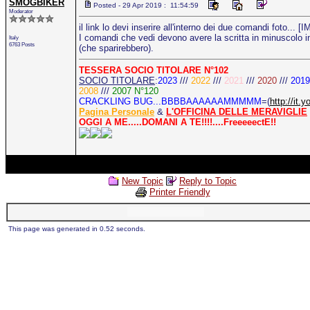
SMOGBIKER
Posted - 29 Apr 2019 : 11:54:59
Moderator
il link lo devi inserire all'interno dei due comandi foto... [
I comandi che vedi devono avere la scritta in minuscolo in
Italy
6763 Posts
(che sparirebbero).
TESSERA SOCIO TITOLARE N°102
SOCIO TITOLARE
:
2023
///
2022
///
2021
///
2020
///
2019
2008
///
2007 N°120
CRACKLING BUG...BBBBAAAAAAMMMMM
=(
http://i
Pagina Personale
&
L'OFFICINA DELLE MERAVIGLIE
OGGI A ME.....DOMANI A TE!!!!....FreeeeectE!!
New Topic
Reply to Topic
Printer Friendly
This page was generated in 0.52 seconds.