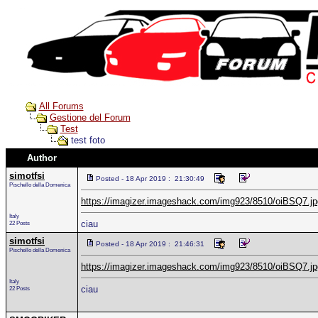
All Forums
Gestione del Forum
Test
test foto
Author
simotfsi
Posted - 18 Apr 2019 : 21:30:49
Pischello della Domenica
https://imagizer.imageshack.com/img923/8510/oiBSQ7.jp
Italy
ciau
22 Posts
simotfsi
Posted - 18 Apr 2019 : 21:46:31
Pischello della Domenica
https://imagizer.imageshack.com/img923/8510/oiBSQ7.jp
Italy
ciau
22 Posts