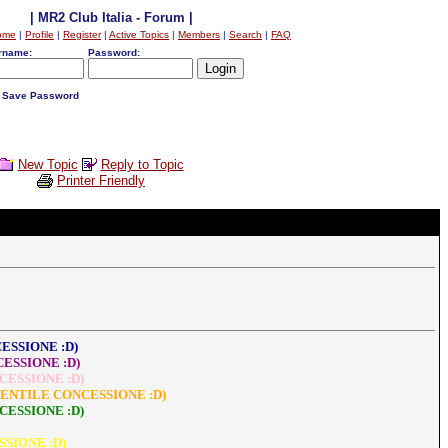
| MR2 Club Italia - Forum |
ome
|
Profile
|
Register
|
Active Topics
|
Members
|
Search
|
FAQ
rname:
Password:
Save Password
New Topic
Reply to Topic
Printer Friendly
ESSIONE :D)
ESSIONE :D)
CESSIONE :D)
A GENTILE CONCESSIONE :D)
CESSIONE :D)
SIONE :D)