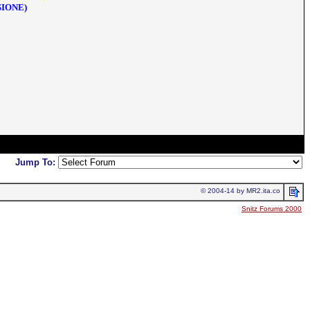
SIONE)
Jump To:
© 2004-14 by MR2.ita.co
Snitz Forums 2000