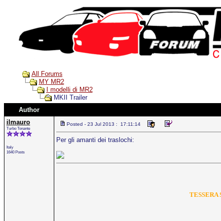
All Forums
MY MR2
I modelli di MR2
MKII Trailer
Author
ilmauro
Posted - 23 Jul 2013 : 17:11:14
Turbo Tonante
Per gli amanti dei traslochi:
Italy
1640 Posts
TESSERA S