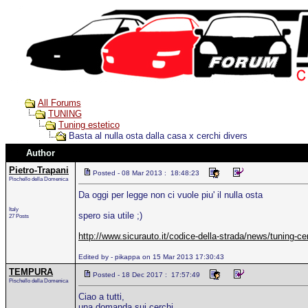
All Forums
TUNING
Tuning estetico
Basta al nulla osta dalla casa x cerchi divers
Author
Pietro-Trapani
Posted - 08 Mar 2013 : 18:48:23
Pischello della Domenica
Da oggi per legge non ci vuole piu' il nulla osta
Italy
spero sia utile ;)
27 Posts
http://www.sicurauto.it/codice-della-strada/news/tuning-cerc
Edited by - pikappa on 15 Mar 2013 17:30:43
TEMPURA
Posted - 18 Dec 2017 : 17:57:49
Pischello della Domenica
Ciao a tutti,
una domanda sui cerchi...